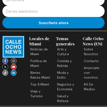
Locales de
Temas
Calle Ocho
Miami
generales
News (EN)
Noticias de
Arte y
Sobre
Miami
Cultura
Nosotros
F
X
T
I
Y
L
Política de
Comida y
Contacto
a
-
i
n
o
i
c
t
k
s
u
n
Miami
Bebida
Anúnciate
e
w
t
t
t
k
b
i
o
a
u
e
Bienes
Moda y
con
o
t
k
g
b
d
o
t
r
e
i
Raíces Miami
Estilo
nosotros
k
e
a
n
-
r
m
-
Top 8 Miami
Negocios y
Kit De
f
i
n
Economia
Medios
Viaje y
Turismo
Salud y
Belleza