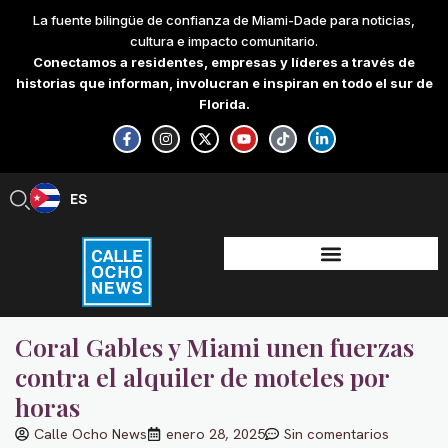
Skip
La fuente bilingüe de confianza de Miami-Dade para noticias,
to
cultura e impacto comunitario.
content
Conectamos a residentes, empresas y líderes a través de
historias que informan, involucran e inspiran en todo el sur de
Florida.
F
I
X
Y
T
L
a
n
-
o
i
i
c
s
t
u
k
n
e
t
w
t
t
k
b
a
i
u
o
e
ES
EN
o
g
t
b
k
d
o
r
t
e
i
k
a
e
n
-
m
r
-
f
i
n
Coral Gables y Miami unen fuerzas
contra el alquiler de moteles por
horas
Calle Ocho News
enero 28, 2025
Sin comentarios