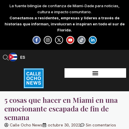
Skip
La fuente bilingüe de confianza de Miami-Dade para noticias,
to
cultura e impacto comunitario.
content
Conectamos a residentes, empresas y líderes a través de
historias que informan, involucran e inspiran en todo el sur de
Florida.
F
I
X
Y
T
L
a
n
-
o
i
i
c
s
t
u
k
n
e
t
w
t
t
k
b
a
i
u
o
e
ES
EN
o
g
t
b
k
d
o
r
t
e
i
k
a
e
n
-
m
r
-
f
i
n
5 cosas que hacer en Miami en una
emocionante escapada de fin de
semana
Calle Ocho News
octubre 30, 2022
Sin comentarios