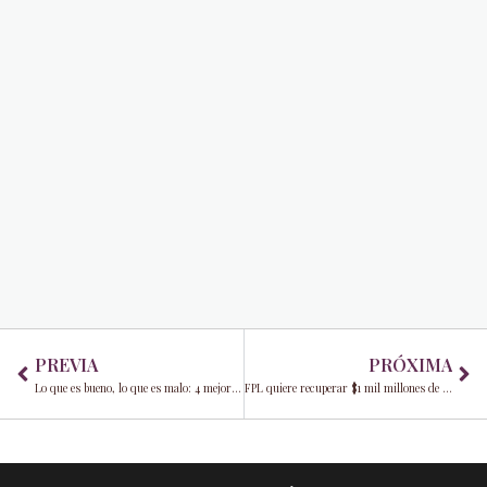
Prev
Ne
PREVIA
PRÓXIMA
Lo que es bueno, lo que es malo: 4 mejores salones de comida en miami
FPL quiere recuperar $1 mil millones de clientes estatales