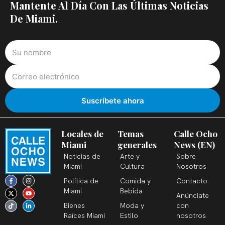
Mantente Al Día Con Las Últimas Noticias
De Miami.
Locales de
Temas
Calle Ocho
Miami
generales
News (EN)
Noticias de
Arte y
Sobre
Miami
Cultura
Nosotros
F
X
T
I
Y
L
Política de
Comida y
Contacto
a
-
i
n
o
i
c
t
k
s
u
n
Miami
Bebida
Anúnciate
e
w
t
t
t
k
b
i
o
a
u
e
Bienes
Moda y
con
o
t
k
g
b
d
o
t
r
e
i
Raíces Miami
Estilo
nosotros
k
e
a
n