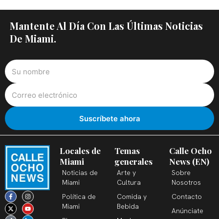
Mantente Al Día Con Las Últimas Noticias
De Miami.
Locales de
Temas
Calle Ocho
Miami
generales
News (EN)
Noticias de
Arte y
Sobre
Miami
Cultura
Nosotros
F
X
T
I
Y
L
Política de
Comida y
Contacto
a
-
i
n
o
i
c
t
k
s
u
n
Miami
Bebida
Anúnciate
e
w
t
t
t
k
b
i
o
a
u
e