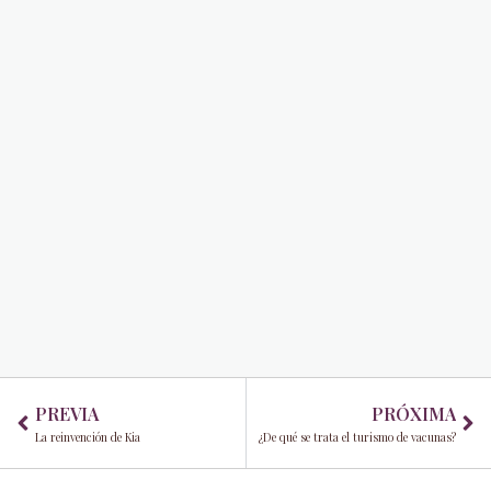
Prev
Ne
PREVIA
PRÓXIMA
La reinvención de Kia
¿De qué se trata el turismo de vacunas?