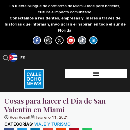
Skip
La fuente bilingüe de confianza de Miami-Dade para noticias,
to
cultura e impacto comunitario.
content
Conectamos a residentes, empresas y líderes a través de
historias que informan, involucran e inspiran en todo el sur de
Florida.
F
I
X
Y
T
L
a
n
-
o
i
i
c
s
t
u
k
n
e
t
w
t
t
k
b
a
i
u
o
e
ES
EN
o
g
t
b
k
d
o
r
t
e
i
k
a
e
n
-
m
r
-
f
i
n
Cosas para hacer el Dia de San
Valentín en Miami
Rosi Rosell
febrero 11, 2021
CATEGORÍAS:
VIAJE Y TURISMO