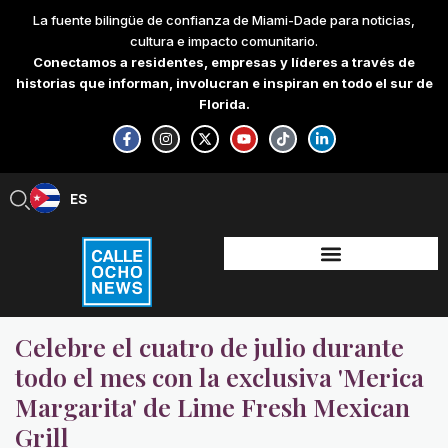
Skip
La fuente bilingüe de confianza de Miami-Dade para noticias,
to
cultura e impacto comunitario.
content
Conectamos a residentes, empresas y líderes a través de
historias que informan, involucran e inspiran en todo el sur de
Florida.
F
I
X
Y
T
L
a
n
-
o
i
i
c
s
t
u
k
n
e
t
w
t
t
k
b
a
i
u
o
e
ES
EN
o
g
t
b
k
d
o
r
t
e
i
k
a
e
n
-
m
r
-
f
i
n
Celebre el cuatro de julio durante
todo el mes con la exclusiva 'Merica
Margarita' de Lime Fresh Mexican
Grill