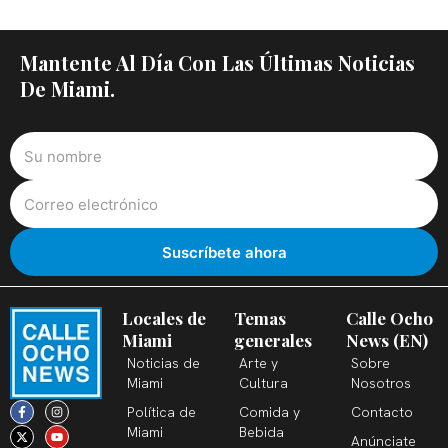
Mantente Al Día Con Las Últimas Noticias
De Miami.
Locales de
Temas
Calle Ocho
Miami
generales
News (EN)
Noticias de
Arte y
Sobre
Miami
Cultura
Nosotros
F
X
T
I
Y
L
Política de
Comida y
Contacto
a
-
i
n
o
i
c
t
k
s
u
n
Miami
Bebida
Anúnciate
e
w
t
t
t
k