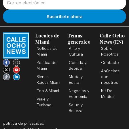
Locales de
Temas
Calle Ocho
Miami
generales
News (EN)
Noticias de
Arte y
Sobre
Miami
Cultura
Nosotros
F
X
T
I
Y
L
Política de
Comida y
Contacto
a
-
i
n
o
i
c
t
k
s
u
n
Miami
Bebida
Anúnciate
e
w
t
t
t
k
b
i
o
a
u
e
Bienes
Moda y
con
o
t
k
g
b
d
o
t
r
e
i
Raíces Miami
Estilo
nosotros
k
e
a
n
-
r
m
-
Top 8 Miami
Negocios y
Kit De
f
i
n
Economia
Medios
Viaje y
Turismo
Salud y
Belleza
política de privacidad