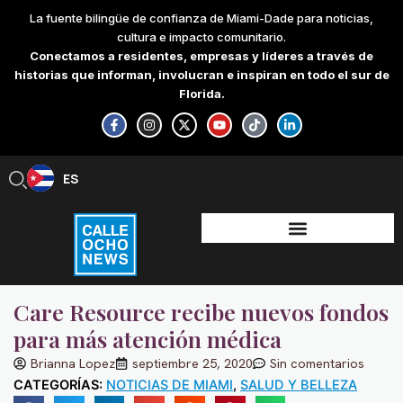
Skip
La fuente bilingüe de confianza de Miami-Dade para noticias,
to
cultura e impacto comunitario.
content
Conectamos a residentes, empresas y líderes a través de
historias que informan, involucran e inspiran en todo el sur de
Florida.
F
I
X
Y
T
L
a
n
-
o
i
i
c
s
t
u
k
n
e
t
w
t
t
k
b
a
i
u
o
e
ES
EN
o
g
t
b
k
d
o
r
t
e
i
k
a
e
n
-
m
r
-
f
i
n
Care Resource recibe nuevos fondos
para más atención médica
Brianna Lopez
septiembre 25, 2020
Sin comentarios
CATEGORÍAS:
NOTICIAS DE MIAMI
,
SALUD Y BELLEZA