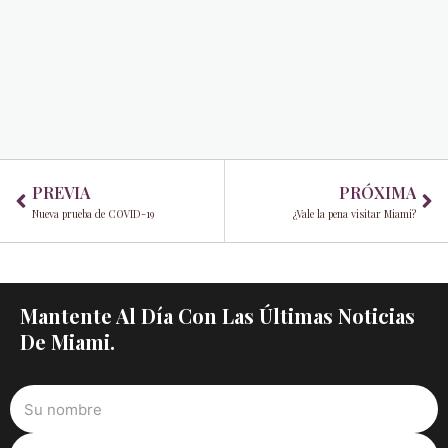
Prev
Ne
PREVIA
PRÓXIMA
Nueva prueba de COVID-19
¿Vale la pena visitar Miami?
Mantente Al Día Con Las Últimas Noticias
De Miami.