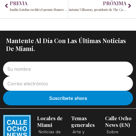
PREVIA
PRÓXIMA
Emilio Estefan recibió el premio Pionero de Latinos in Sports™
Antonio Villasuso, presidente de The Caring Place, comparte su visión de un futuro más compasivo
Mantente Al Día Con Las Últimas Noticias
De Miami.
Locales de
Temas
Calle Ocho
Miami
generales
News (EN)
Noticias de
Arte y
Sobre