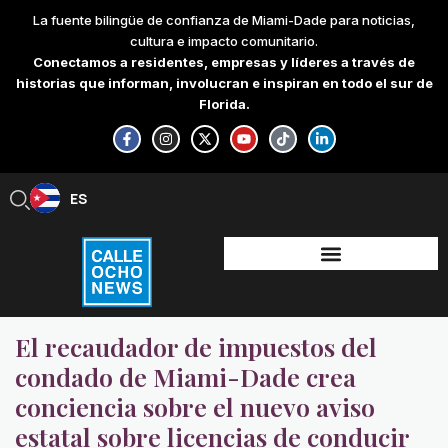
Skip
La fuente bilingüe de confianza de Miami-Dade para noticias,
to
cultura e impacto comunitario.
content
Conectamos a residentes, empresas y líderes a través de
historias que informan, involucran e inspiran en todo el sur de
Florida.
F
I
X
Y
T
L
a
n
-
o
i
i
c
s
t
u
k
n
e
t
w
t
t
k
b
a
i
u
o
e
ES
EN
o
g
t
b
k
d
o
r
t
e
i
k
a
e
n
-
m
r
-
f
i
n
El recaudador de impuestos del
condado de Miami-Dade crea
conciencia sobre el nuevo aviso
estatal sobre licencias de conducir