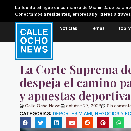
Skip
La fuente bilingüe de confianza de Miami-Dade para noti
to
Conectamos a residentes, empresas y líderes a través de
content
Noticias
Temas
Top M
La Corte Suprema d
despeja el camino p
y apuestas deportiva
Calle Ocho News
octubre 27, 2023
Sin comenta
CATEGORÍAS:
DEPORTES MIAMI
,
NEGOCIOS Y E