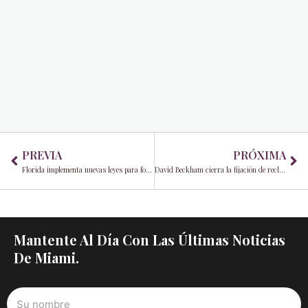
Prev
Ne
PREVIA
PRÓXIMA
Florida implementa nuevas leyes para fortalecer el mercado de seguros antes de la temporada de huracanes 2023
David Beckham cierra la fijación de reclamaciones como Inter Miami triunfos en la Copa de Ligas 2023
Mantente Al Día Con Las Últimas Noticias
De Miami.