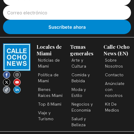
Locales de
Temas
Calle Ocho
Miami
generales
News (EN)
Noticias de
Arte y
Sobre
Miami
Cultura
Nosotros
F
X
T
I
Y
L
Política de
Comida y
Contacto
a
-
i
n
o
i
c
t
k
s
u
n
Miami
Bebida
Anúnciate
e
w
t
t
t
k
b
i
o
a
u
e
Bienes
Moda y
con
o
t
k
g
b
d
o
t
r
e
i
Raíces Miami
Estilo
nosotros
k
e
a
n
-
r
m
-
Top 8 Miami
Negocios y
Kit De
f
i
n
Economia
Medios
Viaje y
Turismo
Salud y
Belleza