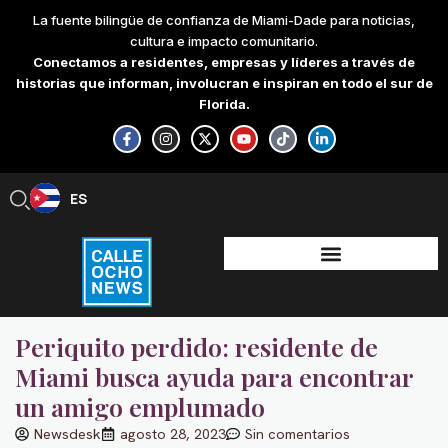
Skip
La fuente bilingüe de confianza de Miami-Dade para noticias,
to
cultura e impacto comunitario.
content
Conectamos a residentes, empresas y líderes a través de
historias que informan, involucran e inspiran en todo el sur de
Florida.
F
I
X
Y
T
L
a
n
-
o
i
i
c
s
t
u
k
n
e
t
w
t
t
k
b
a
i
u
o
e
ES
EN
o
g
t
b
k
d
o
r
t
e
i
k
a
e
n
-
m
r
-
f
i
n
Periquito perdido: residente de
Miami busca ayuda para encontrar
un amigo emplumado
Newsdesk
agosto 28, 2023
Sin comentarios