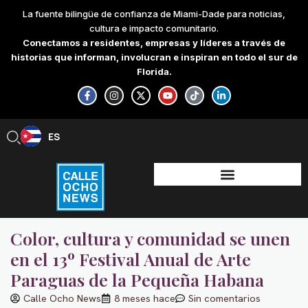
Skip
La fuente bilingüe de confianza de Miami-Dade para noticias,
to
cultura e impacto comunitario.
content
Conectamos a residentes, empresas y líderes a través de
historias que informan, involucran e inspiran en todo el sur de
Florida.
F
I
X
Y
T
L
a
n
-
o
i
i
c
s
t
u
k
n
e
t
w
t
t
k
b
a
i
u
o
e
ES
EN
o
g
t
b
k
d
o
r
t
e
i
k
a
e
n
-
m
r
-
f
i
n
Color, cultura y comunidad se unen
en el 13º Festival Anual de Arte
Paraguas de la Pequeña Habana
Calle Ocho News
8 meses hace
Sin comentarios