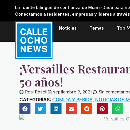
Skip
La fuente bilingüe de confianza de Miami-Dade para noti
to
Conectamos a residentes, empresas y líderes a través de
content
Noticias
Temas
Top M
¡Versailles Restaur
50 años!
Rosi Rosell
septiembre 9, 2021
Sin comentario
CATEGORÍAS:
COMIDA Y BEBIDA
,
NOTICIAS DE M