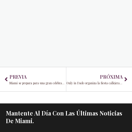
Prev
Ne
PREVIA
PRÓXIMA
Miami se prepara para una gran celebración del "Día 305"
Only in Dade organiza la fiesta callejera Ultimate 305 Day Block Party en Lincoln’s Beard Brewing Co.
Mantente Al Día Con Las Últimas Noticias
De Miami.