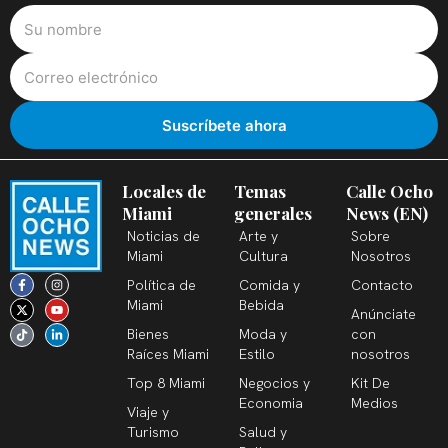
Locales de
Temas
Calle Ocho
Miami
generales
News (EN)
Noticias de
Arte y
Sobre
Miami
Cultura
Nosotros
F
X
T
I
Y
L
Política de
Comida y
Contacto
a
-
i
n
o
i
c
t
k
s
u
n
Miami
Bebida
Anúnciate
e
w
t
t
t
k
b
i
o
a
u
e
Bienes
Moda y
con
o
t
k
g
b
d
o
t
r
e
i
Raíces Miami
Estilo
nosotros
k
e
a
n
-
r
m
-
Top 8 Miami
Negocios y
Kit De
f
i
n
Economia
Medios
Viaje y
Turismo
Salud y