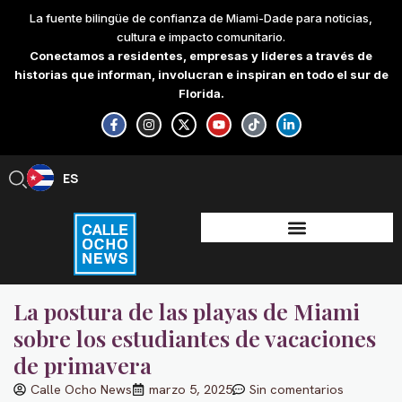
Skip
La fuente bilingüe de confianza de Miami-Dade para noticias,
to
cultura e impacto comunitario.
content
Conectamos a residentes, empresas y líderes a través de
historias que informan, involucran e inspiran en todo el sur de
Florida.
F
I
X
Y
T
L
a
n
-
o
i
i
c
s
t
u
k
n
e
t
w
t
t
k
b
a
i
u
o
e
ES
EN
o
g
t
b
k
d
o
r
t
e
i
k
a
e
n
-
m
r
-
f
i
n
La postura de las playas de Miami
sobre los estudiantes de vacaciones
de primavera
Calle Ocho News
marzo 5, 2025
Sin comentarios