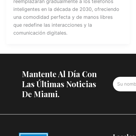
reemplazarán gradualmente a los teléfonos
inteligentes en la década de 2030, ofreciendo
una comodidad perfecta y de manos libres
que redefine las interacciones y la
comunicación digitales.
Mantente Al Día Con
Las Últimas Noticias
De Miami.