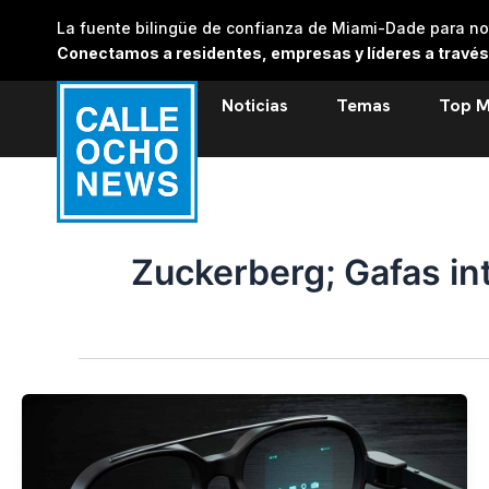
Skip
La fuente bilingüe de confianza de Miami-Dade para noti
to
Conectamos a residentes, empresas y líderes a través de
content
Noticias
Temas
Top M
Zuckerberg; Gafas in