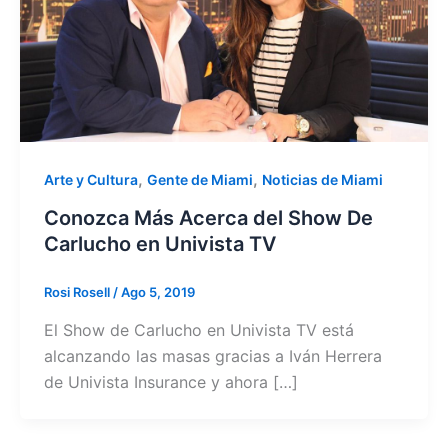
,
,
Arte y Cultura
Gente de Miami
Noticias de Miami
Conozca Más Acerca del Show De
Carlucho en Univista TV
Rosi Rosell
/
Ago 5, 2019
El Show de Carlucho en Univista TV está
alcanzando las masas gracias a Iván Herrera
de Univista Insurance y ahora […]