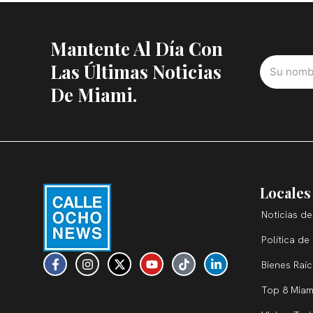
Mantente Al Día Con
Las Últimas Noticias
De Miami.
Locales
Noticias de
Política de
F
I
X
Y
T
L
Bienes Raí
a
n
-
o
i
i
c
s
t
u
k
n
Top 8 Miam
e
t
w
t
t
k
b
a
i
u
o
e