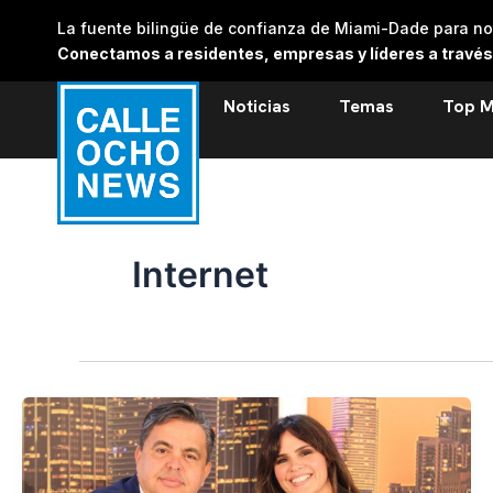
Skip
La fuente bilingüe de confianza de Miami-Dade para noti
to
Conectamos a residentes, empresas y líderes a través de
content
Noticias
Temas
Top M
Internet