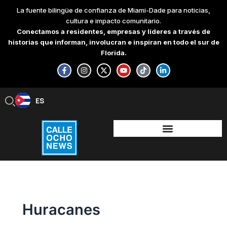
Skip
La fuente bilingüe de confianza de Miami-Dade para noticias,
to
cultura e impacto comunitario.
content
Conectamos a residentes, empresas y líderes a través de
historias que informan, involucran e inspiran en todo el sur de
Florida.
F
I
X
Y
T
L
a
n
-
o
i
i
c
s
t
u
k
n
e
t
w
t
t
k
b
a
i
u
o
e
ES
EN
o
g
t
b
k
d
o
r
t
e
i
k
a
e
n
-
m
r
-
f
i
n
Huracanes