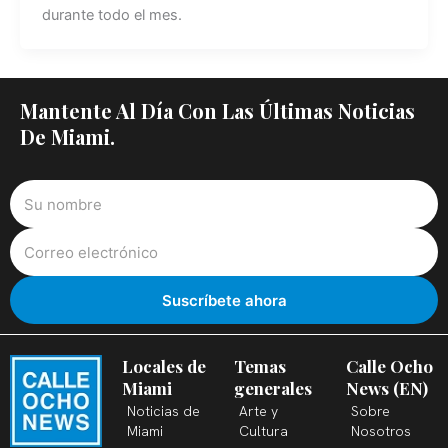
durante todo el mes.
Mantente Al Día Con Las Últimas Noticias
De Miami.
Locales de
Temas
Calle Ocho
Miami
generales
News (EN)
Noticias de
Arte y
Sobre
Miami
Cultura
Nosotros