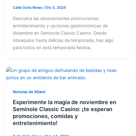
Calle Ocho News
/
Dic 3, 2024
Descubra las emocionantes promociones,
entretenimiento y opciones gastronómicas de
diciembre en Seminole Classic Casino. Desde
obsequios hasta delicias de temporada, hay algo
para todos en esta temporada festiva.
Noticias de Miami
Experimente la magia de noviembre en
Seminole Classic Casino: ¡te esperan
promociones, comidas y
entretenimiento!