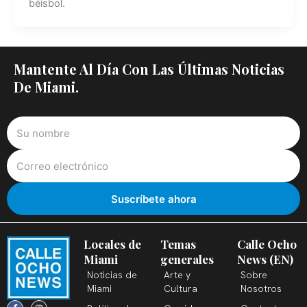
béisbol.
Mantente Al Día Con Las Últimas Noticias
De Miami.
Locales de
Temas
Calle Ocho
Miami
generales
News (EN)
Noticias de
Arte y
Sobre
Miami
Cultura
Nosotros
F
X
T
I
Y
L