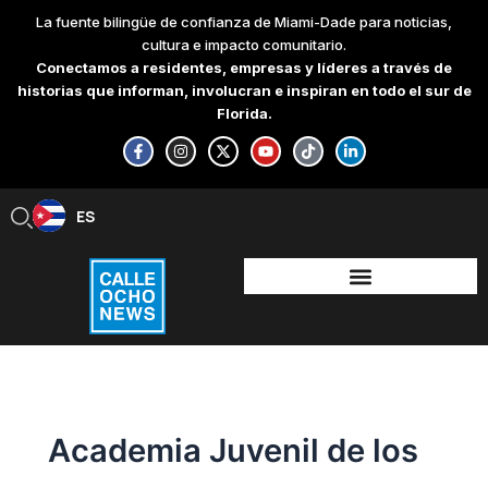
Skip
La fuente bilingüe de confianza de Miami-Dade para noticias,
to
cultura e impacto comunitario.
content
Conectamos a residentes, empresas y líderes a través de
historias que informan, involucran e inspiran en todo el sur de
Florida.
F
I
X
Y
T
L
a
n
-
o
i
i
c
s
t
u
k
n
e
t
w
t
t
k
b
a
i
u
o
e
ES
EN
o
g
t
b
k
d
o
r
t
e
i
k
a
e
n
-
m
r
-
f
i
n
Academia Juvenil de los