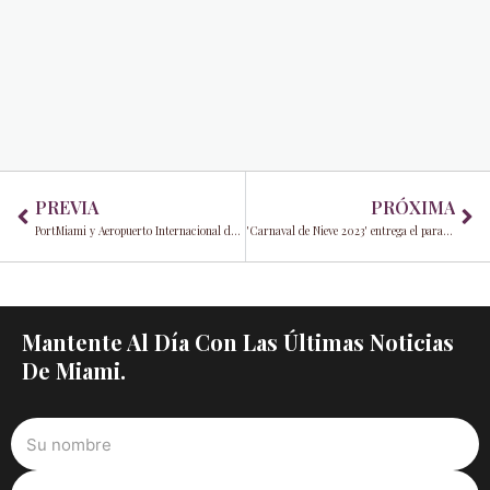
Prev
Ne
PREVIA
PRÓXIMA
PortMiami y Aeropuerto Internacional de Miami baten récords a medida que se elevan a nuevas alturas
'Carnaval de Nieve 2023' entrega el paraíso invernal a el Centro Comercial de Aventura
Mantente Al Día Con Las Últimas Noticias
De Miami.