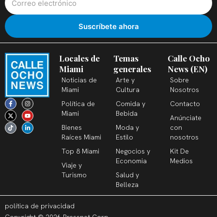
Locales de
Temas
Calle Ocho
Miami
generales
News (EN)
Noticias de
Arte y
Sobre
Miami
Cultura
Nosotros
F
X
T
I
Y
L
Política de
Comida y
Contacto
a
-
i
n
o
i
c
t
k
s
u
n
Miami
Bebida
Anúnciate
e
w
t
t
t
k
b
i
o
a
u
e
Bienes
Moda y
con
o
t
k
g
b
d
o
t
r
e
i
Raíces Miami
Estilo
nosotros
k
e
a
n
-
r
m
-
Top 8 Miami
Negocios y
Kit De
f
i
n
Economia
Medios
Viaje y
Turismo
Salud y
Belleza
política de privacidad