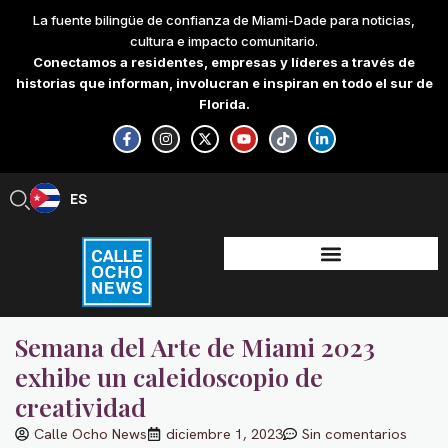
Skip
La fuente bilingüe de confianza de Miami-Dade para noticias,
to
cultura e impacto comunitario.
content
Conectamos a residentes, empresas y líderes a través de
historias que informan, involucran e inspiran en todo el sur de
Florida.
F
I
X
Y
T
L
a
n
-
o
i
i
c
s
t
u
k
n
e
t
w
t
t
k
b
a
i
u
o
e
ES
EN
o
g
t
b
k
d
o
r
t
e
i
k
a
e
n
-
m
r
-
f
i
n
Semana del Arte de Miami 2023
exhibe un caleidoscopio de
creatividad
Calle Ocho News
diciembre 1, 2023
Sin comentarios