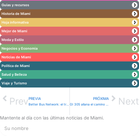
Guías y recursos
❯
Historia de Miami
❯
Hoja informativa
❯
Mejor de Miami
❯
Moda y Estilo
❯
Negocios y Economia
❯
Noticias de Miami
❯
Política de Miami
❯
Salud y Belleza
❯
Viaje y Turismo
❯
Prev
Next
PREVIA
PRÓXIMA
Better Bus Network: el transporte público de Miami-Dade ofrece a los viajeros viajes gratuitos hasta el 31 de diciembre
GI 305 allana el camino para la igualdad económica en Miami-Dade con un programa de ingresos garantizados
Mantente al día con las últimas noticias de Miami.