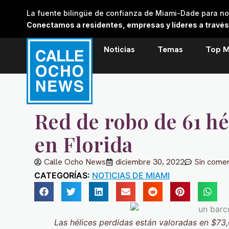
Skip
La fuente bilingüe de confianza de Miami-Dade para noti
to
Conectamos a residentes, empresas y líderes a través de
content
Noticias
Temas
Top M
Red de robo de 61 h
en Florida
Calle Ocho News
diciembre 30, 2022
Sin comen
CATEGORÍAS:
NOTICIAS DE MIAMI
Las hélices perdidas están valoradas en $73,