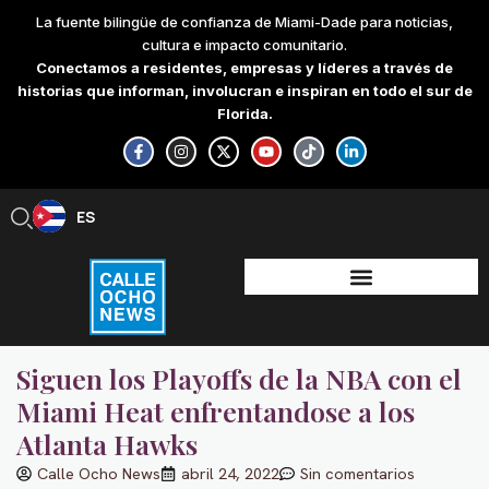
Skip
La fuente bilingüe de confianza de Miami-Dade para noticias,
to
cultura e impacto comunitario.
content
Conectamos a residentes, empresas y líderes a través de
historias que informan, involucran e inspiran en todo el sur de
Florida.
F
I
X
Y
T
L
a
n
-
o
i
i
c
s
t
u
k
n
e
t
w
t
t
k
b
a
i
u
o
e
ES
EN
o
g
t
b
k
d
o
r
t
e
i
k
a
e
n
-
m
r
-
f
i
n
Siguen los Playoffs de la NBA con el
Miami Heat enfrentandose a los
Atlanta Hawks
Calle Ocho News
abril 24, 2022
Sin comentarios