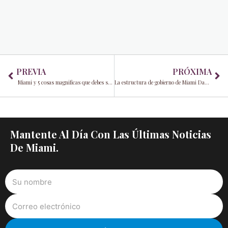
Prev
Ne
PREVIA
PRÓXIMA
Miami y 5 cosas magnificas que debes saber
La estructura de gobierno de Miami Dade y cómo funciona
Mantente Al Día Con Las Últimas Noticias
De Miami.