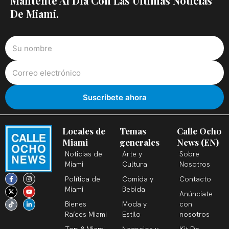
Mantente Al Día Con Las Últimas Noticias
De Miami.
Locales de
Temas
Calle Ocho
Miami
generales
News (EN)
Noticias de
Arte y
Sobre
Miami
Cultura
Nosotros
F
X
T
I
Y
L
Política de
Comida y
Contacto
a
-
i
n
o
i
c
t
k
s
u
n
Miami
Bebida
Anúnciate
e
w
t
t
t
k
b
i
o
a
u
e
Bienes
Moda y
con
o
t
k
g
b
d
o
t
r
e
i
Raíces Miami
Estilo
nosotros
k
e
a
n
-
r
m
-