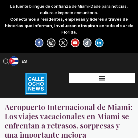
Skip
La fuente bilingüe de confianza de Miami-Dade para noticias,
to
cultura e impacto comunitario.
content
Conectamos a residentes, empresas y líderes a través de
historias que informan, involucran e inspiran en todo el sur de
Florida.
F
I
X
Y
T
L
a
n
-
o
i
i
c
s
t
u
k
n
e
t
w
t
t
k
b
a
i
u
o
e
ES
EN
o
g
t
b
k
d
o
r
t
e
i
k
a
e
n
-
m
r
-
f
i
n
Aeropuerto Internacional de Miami:
Los viajes vacacionales en Miami se
enfrentan a retrasos, sorpresas y
una importante mejora