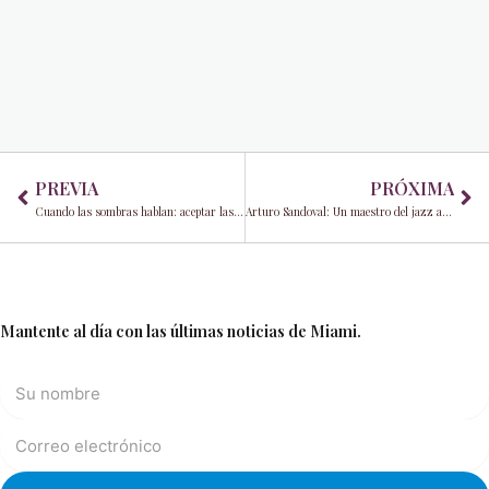
Prev
Ne
PREVIA
PRÓXIMA
Cuando las sombras hablan: aceptar las lecciones detrás de nuestros detonantes
Arturo Sandoval: Un maestro del jazz afrocubano regresa a Miami
Mantente al día con las últimas noticias de Miami.