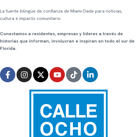
Skip
to
La fuente bilingüe de confianza de Miami-Dade para noticias,
content
cultura e impacto comunitario.
Conectamos a residentes, empresas y líderes a través de
historias que informan, involucran e inspiran en todo el sur de
Florida.
F
I
X
Y
T
L
a
n
-
o
i
i
c
s
t
u
k
n
e
t
w
t
t
k
b
a
i
u
o
e
o
g
t
b
k
d
o
r
t
e
i
k
a
e
n
-
m
r
-