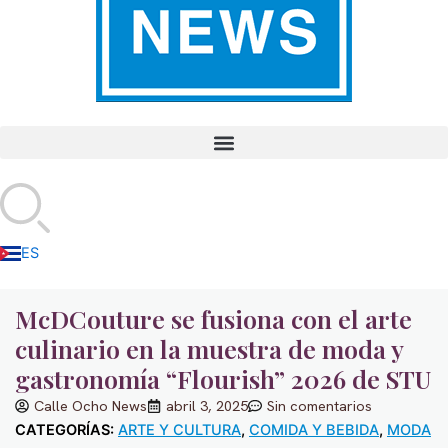
f
i
n
ES
EN
McDCouture se fusiona con el arte
culinario en la muestra de moda y
gastronomía “Flourish” 2026 de STU
Calle Ocho News
abril 3, 2025
Sin comentarios
CATEGORÍAS:
ARTE Y CULTURA
,
COMIDA Y BEBIDA
,
MODA