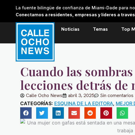
Skip
La fuente bilingüe de confianza de Miami-Dade para noti
to
Conectamos a residentes, empresas y líderes a través de
content
Noticias
Temas
Top M
Cuando las sombras 
lecciones detrás de
Calle Ocho News
abril 3, 2025
Sin comentarios
CATEGORÍAS:
ESQUINA DE LA EDITORA
,
MEJOR 