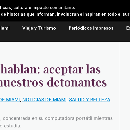
cias, cultura e impacto comunitario.
 historias que informan, involucran e inspiran en todo el sur 
iami
Viaje y Turismo
Periódicos impresos
E
hablan: aceptar las
 nuestros detonantes
DE MIAMI
,
NOTICIAS DE MIAMI
,
SALUD Y BELLEZA