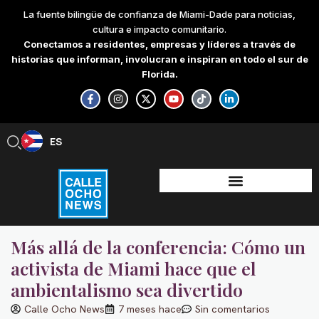
Skip
La fuente bilingüe de confianza de Miami-Dade para noticias,
to
cultura e impacto comunitario.
content
Conectamos a residentes, empresas y líderes a través de
historias que informan, involucran e inspiran en todo el sur de
Florida.
F
I
X
Y
T
L
a
n
-
o
i
i
c
s
t
u
k
n
e
t
w
t
t
k
b
a
i
u
o
e
ES
EN
o
g
t
b
k
d
o
r
t
e
i
k
a
e
n
-
m
r
-
f
i
n
Más allá de la conferencia: Cómo un
activista de Miami hace que el
ambientalismo sea divertido
Calle Ocho News
7 meses hace
Sin comentarios