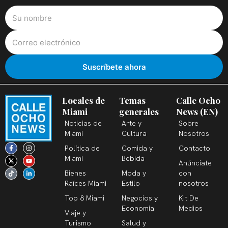
Locales de
Temas
Calle Ocho
Miami
generales
News (EN)
Noticias de
Arte y
Sobre
Miami
Cultura
Nosotros
F
X
T
I
Y
L
Política de
Comida y
Contacto
a
-
i
n
o
i
c
t
k
s
u
n
Miami
Bebida
Anúnciate
e
w
t
t
t
k
b
i
o
a
u
e
Bienes
Moda y
con
o
t
k
g
b
d
o
t
r
e
i
Raíces Miami
Estilo
nosotros
k
e
a
n
-
r
m
-
Top 8 Miami
Negocios y
Kit De
f
i
n
Economia
Medios
Viaje y
Turismo
Salud y