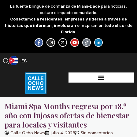
Skip
La fuente bilingüe de confianza de Miami-Dade para noticias,
to
cultura e impacto comunitario.
content
Conectamos a residentes, empresas y líderes a través de
historias que informan, involucran e inspiran en todo el sur de
Florida.
F
I
X
Y
T
L
a
n
-
o
i
i
c
s
t
u
k
n
e
t
w
t
t
k
b
a
i
u
o
e
ES
EN
o
g
t
b
k
d
o
r
t
e
i
k
a
e
n
-
m
r
-
f
i
n
Miami Spa Months regresa por 18.º
año con lujosas ofertas de bienestar
para locales y visitantes
Calle Ocho News
julio 4, 2025
Sin comentarios