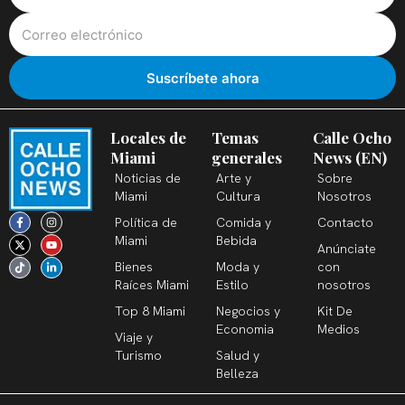
Locales de
Temas
Calle Ocho
Miami
generales
News (EN)
Noticias de
Arte y
Sobre
Miami
Cultura
Nosotros
F
X
T
I
Y
L
Política de
Comida y
Contacto
a
-
i
n
o
i
c
t
k
s
u
n
Miami
Bebida
Anúnciate
e
w
t
t
t
k
b
i
o
a
u
e
Bienes
Moda y
con
o
t
k
g
b
d
o
t
r
e
i
Raíces Miami
Estilo
nosotros
k
e
a
n
-
r
m
-
Top 8 Miami
Negocios y
Kit De
f
i
n
Economia
Medios
Viaje y
Turismo
Salud y
Belleza