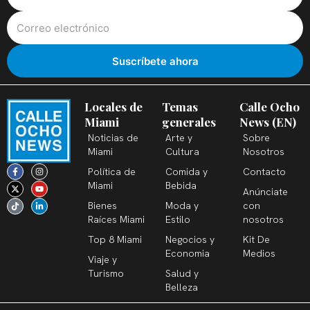
Locales de
Temas
Calle Ocho
Miami
generales
News (EN)
Noticias de
Arte y
Sobre
Miami
Cultura
Nosotros
F
X
T
I
Y
L
Política de
Comida y
Contacto
a
-
i
n
o
i
c
t
k
s
u
n
Miami
Bebida
Anúnciate
e
w
t
t
t
k
b
i
o
a
u
e
Bienes
Moda y
con
o
t
k
g
b
d
o
t
r
e
i
Raíces Miami
Estilo
nosotros
k
e
a
n
-
r
m
-
Top 8 Miami
Negocios y
Kit De
f
i
n
Economia
Medios
Viaje y
Turismo
Salud y
Belleza