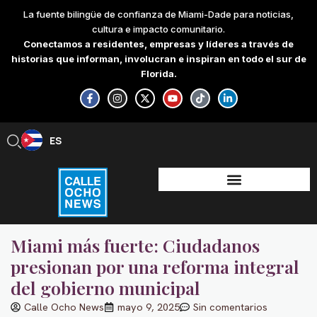
Skip
La fuente bilingüe de confianza de Miami-Dade para noticias,
to
cultura e impacto comunitario.
content
Conectamos a residentes, empresas y líderes a través de
historias que informan, involucran e inspiran en todo el sur de
Florida.
F
I
X
Y
T
L
a
n
-
o
i
i
c
s
t
u
k
n
e
t
w
t
t
k
b
a
i
u
o
e
ES
EN
o
g
t
b
k
d
o
r
t
e
i
k
a
e
n
-
m
r
-
f
i
n
Miami más fuerte: Ciudadanos
presionan por una reforma integral
del gobierno municipal
Calle Ocho News
mayo 9, 2025
Sin comentarios