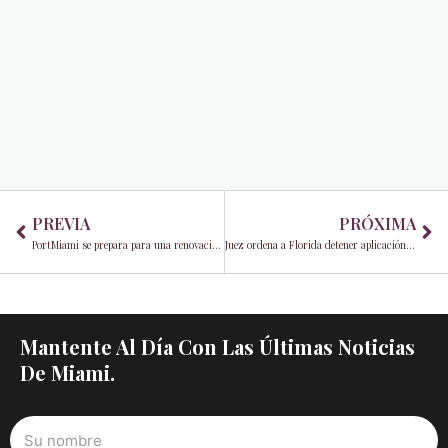
Prev
Ne
PREVIA
PRÓXIMA
PortMiami se prepara para una renovación tecnológica con los ganadores del Desafío de Innovación
Juez ordena a Florida detener aplicación de controvertida ley de inmigración
Mantente Al Día Con Las Últimas Noticias
De Miami.