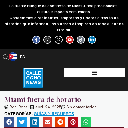
Skip
La fuente bilingüe de confianza de Miami-Dade para noticias,
to
cultura e impacto comunitario.
content
Conectamos a residentes, empresas y líderes a través de
historias que informan, involucran e inspiran en todo el sur de
Florida.
F
I
X
Y
T
L
a
n
-
o
i
i
c
s
t
u
k
n
e
t
w
t
t
k
b
a
i
u
o
e
ES
EN
o
g
t
b
k
d
o
r
t
e
i
k
a
e
n
-
m
r
-
f
i
n
Miami fuera de horario
Rosi Rosell
abril 24, 2025
Sin comentarios
CATEGORÍAS:
GUÍAS Y RECURSOS