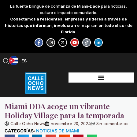
Skip
La fuente bilingüe de confianza de Miami-Dade para noticias,
to
cultura e impacto comunitario.
content
Conectamos a residentes, empresas y líderes a través de
historias que informan, involucran e inspiran en todo el sur de
Florida.
F
I
X
Y
T
L
a
n
-
o
i
i
c
s
t
u
k
n
e
t
w
t
t
k
b
a
i
u
o
e
ES
EN
o
g
t
b
k
d
o
r
t
e
i
k
a
e
n
-
m
r
-
f
i
n
Miami DDA acoge un vibrante
Holiday Village para la temporada
Calle Ocho News
noviembre 20, 2024
Sin comentarios
CATEGORÍAS:
NOTICIAS DE MIAMI