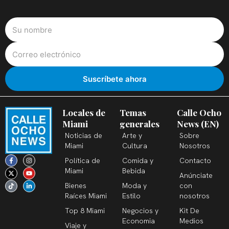
Locales de
Temas
Calle Ocho
Miami
generales
News (EN)
Noticias de
Arte y
Sobre
Miami
Cultura
Nosotros
F
X
T
I
Y
L
Política de
Comida y
Contacto
a
-
i
n
o
i
c
t
k
s
u
n
Miami
Bebida
Anúnciate
e
w
t
t
t
k
b
i
o
a
u
e
Bienes
Moda y
con
o
t
k
g
b
d
o
t
r
e
i
Raíces Miami
Estilo
nosotros
k
e
a
n
-
r
m
-
Top 8 Miami
Negocios y
Kit De
f
i
n
Economia
Medios
Viaje y