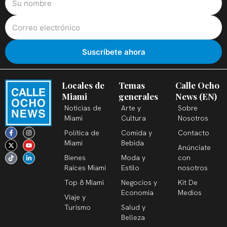
Locales de
Temas
Calle Ocho
Miami
generales
News (EN)
Noticias de
Arte y
Sobre
Miami
Cultura
Nosotros
F
X
T
I
Y
L
Política de
Comida y
Contacto
a
-
i
n
o
i
c
t
k
s
u
n
Miami
Bebida
Anúnciate
e
w
t
t
t
k
b
i
o
a
u
e
Bienes
Moda y
con
o
t
k
g
b
d
o
t
r
e
i
Raíces Miami
Estilo
nosotros
k
e
a
n
-
r
m
-
Top 8 Miami
Negocios y
Kit De
f
i
n
Economia
Medios
Viaje y
Turismo
Salud y
Belleza