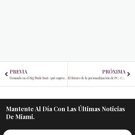
Prev
Ne
PREVIA
PRÓXIMA
Desnudo en el Big Nude Boat: qué esperar en un crucero totalmente desnudo
El futuro de la personalización de PC: Carcasas de PC personalizadas con impresión UV
Mantente Al Día Con Las Últimas Noticias
De Miami.