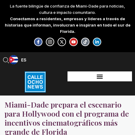
Skip
La fuente bilingüe de confianza de Miami-Dade para noticias,
to
cultura e impacto comunitario.
content
Conectamos a residentes, empresas y líderes a través de
historias que informan, involucran e inspiran en todo el sur de
Florida.
F
I
X
Y
T
L
a
n
-
o
i
i
c
s
t
u
k
n
e
t
w
t
t
k
b
a
i
u
o
e
ES
EN
o
g
t
b
k
d
o
r
t
e
i
k
a
e
n
-
m
r
-
f
i
n
Miami-Dade prepara el escenario
para Hollywood con el programa de
incentivos cinematográficos más
grande de Florida