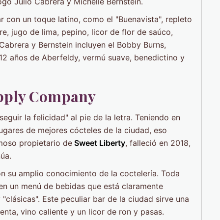
o Julio Cabrera y Michelle Bernstein.
r con un toque latino, como el "Buenavista", repleto
, jugo de lima, pepino, licor de flor de saúco,
Cabrera y Bernstein incluyen el Bobby Burns,
12 años de Aberfeldy, vermú suave, benedictino y
upply Company
guir la felicidad" al pie de la letra. Teniendo en
ugares de mejores cócteles de la ciudad, eso
moso propietario de
Sweet Liberty
, falleció en 2018,
núa.
con su amplio conocimiento de la coctelería. Toda
en un menú de bebidas que está claramente
clásicas". Este peculiar bar de la ciudad sirve una
nta, vino caliente y un licor de ron y pasas.