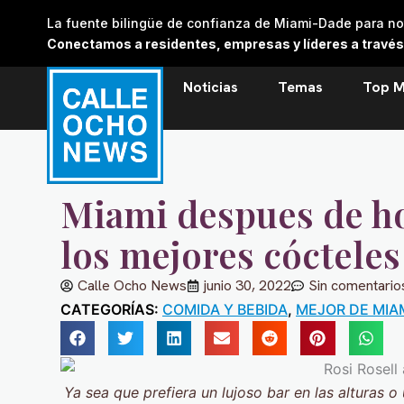
Skip
La fuente bilingüe de confianza de Miami-Dade para noti
to
Conectamos a residentes, empresas y líderes a través de
content
Noticias
Temas
Top M
Miami despues de ho
los mejores cóctele
Calle Ocho News
junio 30, 2022
Sin comentario
CATEGORÍAS:
COMIDA Y BEBIDA
,
MEJOR DE MIA
Ya sea que prefiera un lujoso bar en las alturas o