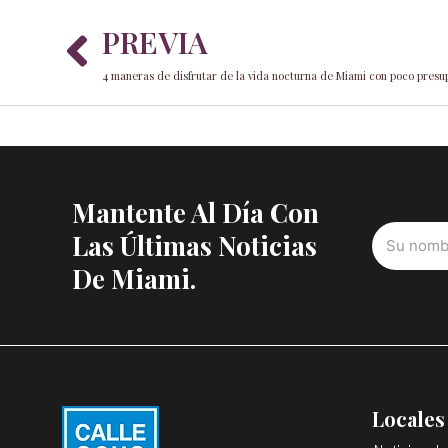
Prev
PREVIA
4 maneras de disfrutar de la vida nocturna de Miami con poco presu
Mantente Al Día Con
Las Últimas Noticias
De Miami.
Locales