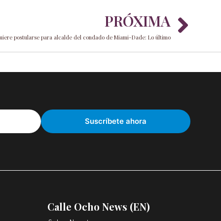
Nex
PRÓXIMA
uiere postularse para alcalde del condado de Miami-Dade: Lo último
Calle Ocho News (EN)