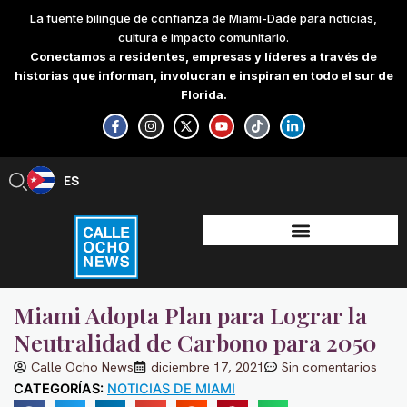
Skip
La fuente bilingüe de confianza de Miami-Dade para noticias,
to
cultura e impacto comunitario.
content
Conectamos a residentes, empresas y líderes a través de
historias que informan, involucran e inspiran en todo el sur de
Florida.
F
I
X
Y
T
L
a
n
-
o
i
i
c
s
t
u
k
n
e
t
w
t
t
k
b
a
i
u
o
e
ES
EN
o
g
t
b
k
d
o
r
t
e
i
k
a
e
n
-
m
r
-
f
i
n
Miami Adopta Plan para Lograr la
Neutralidad de Carbono para 2050
Calle Ocho News
diciembre 17, 2021
Sin comentarios
CATEGORÍAS:
NOTICIAS DE MIAMI