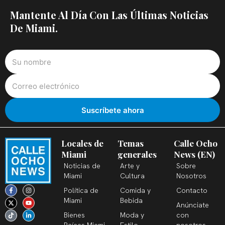
Mantente Al Día Con Las Últimas Noticias
De Miami.
Locales de
Temas
Calle Ocho
Miami
generales
News (EN)
Noticias de
Arte y
Sobre
Miami
Cultura
Nosotros
F
X
T
I
Y
L
Política de
Comida y
Contacto
a
-
i
n
o
i
c
t
k
s
u
n
Miami
Bebida
Anúnciate
e
w
t
t
t
k
b
i
o
a
u
e
Bienes
Moda y
con
o
t
k
g
b
d
o
t
r
e
i