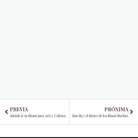
Prev
Ne
PREVIA
PRÓXIMA
Adonde ir en Miami para Arte y Cultura
Kim Ng y el futuro de los Miami Marlins