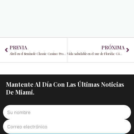
Prev
Ne
PREVIA
PRÓXIMA
Abril en el Seminole Classic Casino: Promociones, entretenimiento y su significado para la economía del ocio en Miami-Dade
Vida saludable en el sur de Florida: Cómo Aetna® destaca pequeños hábitos que marcan una gran diferencia
Mantente Al Día Con Las Últimas Noticias
De Miami.