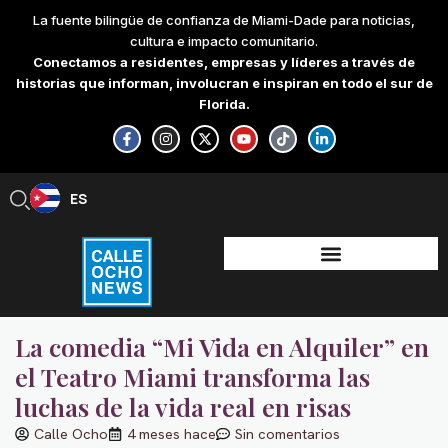
Skip
La fuente bilingüe de confianza de Miami-Dade para noticias,
to
cultura e impacto comunitario.
content
Conectamos a residentes, empresas y líderes a través de
historias que informan, involucran e inspiran en todo el sur de
Florida.
F
I
X
Y
T
L
a
n
-
o
i
i
c
s
t
u
k
n
e
t
w
t
t
k
b
a
i
u
o
e
ES
EN
o
g
t
b
k
d
o
r
t
e
i
k
a
e
n
-
m
r
-
f
i
n
La comedia “Mi Vida en Alquiler” en
el Teatro Miami transforma las
luchas de la vida real en risas
Calle Ocho
4 meses hace
Sin comentarios