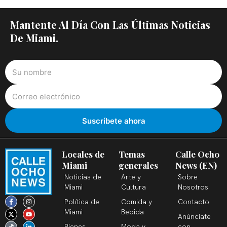
Mantente Al Día Con Las Últimas Noticias
De Miami.
Locales de
Temas
Calle Ocho
Miami
generales
News (EN)
Noticias de
Arte y
Sobre
Miami
Cultura
Nosotros
F
X
T
I
Y
L
Política de
Comida y
Contacto
a
-
i
n
o
i
c
t
k
s
u
n
Miami
Bebida
Anúnciate
e
w
t
t
t
k
b
i
o
a
u
e
Bienes
Moda y
con