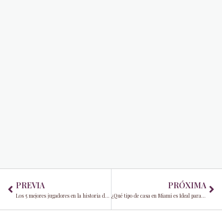
Prev
Ne
PREVIA
PRÓXIMA
Los 5 mejores jugadores en la historia de los Miami Marlins
¿Qué tipo de casa en Miami es Ideal para jóvenes profesionales?