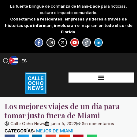
Skip
La fuente bilingüe de confianza de Miami-Dade para noticias,
to
cultura e impacto comunitario.
content
Conectamos a residentes, empresas y líderes a través de
historias que informan, involucran e inspiran en todo el sur de
Florida.
F
I
X
Y
T
L
a
n
-
o
i
i
c
s
t
u
k
n
e
t
w
t
t
k
b
a
i
u
o
e
ES
EN
o
g
t
b
k
d
o
r
t
e
i
k
a
e
n
-
m
r
-
f
i
n
Los mejores viajes de un día para
tomar justo fuera de Miami
Calle Ocho News
junio 6, 2022
Sin comentarios
CATEGORÍAS:
MEJOR DE MIAMI