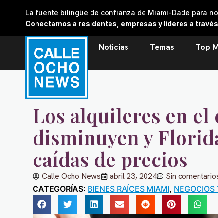
Skip
La fuente bilingüe de confianza de Miami-Dade para noti
to
Conectamos a residentes, empresas y líderes a través de
content
Noticias
Temas
Top M
Los alquileres en el 
disminuyen y Florida
caídas de precios
Calle Ocho News
abril 23, 2024
Sin comentario
CATEGORÍAS:
BIENES RAÍCES MIAMI
,
NEGOCIOS 