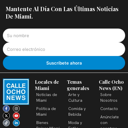
Mantente Al Día Con Las Últimas Noticias
De Miami.
Locales de
Temas
Calle Ocho
Miami
generales
News (EN)
Noticias de
Arte y
Sobre
Miami
Cultura
Nosotros
F
X
T
I
Y
L
Política de
Comida y
Contacto
a
-
i
n
o
i
c
t
k
s
u
n
Miami
Bebida
Anúnciate
e
w
t
t
t
k
b
i
o
a
u
e
Bienes
Moda y
con
o
t
k
g
b
d
o
t
r
e
i