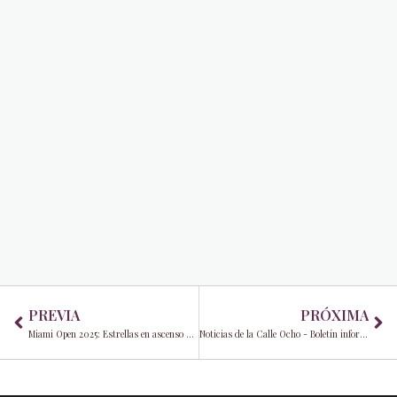
Prev
Ne
PREVIA
PRÓXIMA
Miami Open 2025: Estrellas en ascenso y campeones conocidos preparan el escenario
Noticias de la Calle Ocho - Boletín informativo - Febrero de 2025