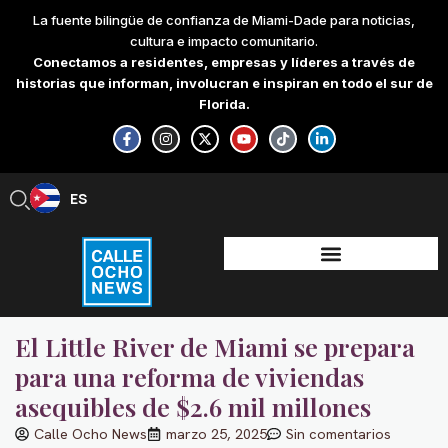
Skip
La fuente bilingüe de confianza de Miami-Dade para noticias,
to
cultura e impacto comunitario.
content
Conectamos a residentes, empresas y líderes a través de
historias que informan, involucran e inspiran en todo el sur de
Florida.
F
I
X
Y
T
L
a
n
-
o
i
i
c
s
t
u
k
n
e
t
w
t
t
k
b
a
i
u
o
e
ES
EN
o
g
t
b
k
d
o
r
t
e
i
k
a
e
n
-
m
r
-
f
i
n
El Little River de Miami se prepara
para una reforma de viviendas
asequibles de $2.6 mil millones
Calle Ocho News
marzo 25, 2025
Sin comentarios