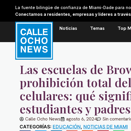
Skip
La fuente bilingüe de confianza de Miami-Dade para noti
to
Conectamos a residentes, empresas y líderes a través de
content
Noticias
Temas
Top M
Las escuelas de Bro
prohibición total de
celulares: qué signif
estudiantes y padres
Calle Ocho News
agosto 6, 2024
Sin comentari
CATEGORÍAS:
EDUCACIÓN
,
NOTICIAS DE MIAMI