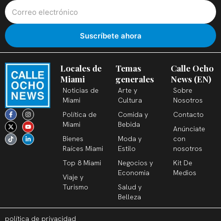
Locales de
Temas
Calle Ocho
Miami
generales
News (EN)
Noticias de
Arte y
Sobre
Miami
Cultura
Nosotros
F
X
T
I
Y
L
Política de
Comida y
Contacto
a
-
i
n
o
i
c
t
k
s
u
n
Miami
Bebida
Anúnciate
e
w
t
t
t
k
b
i
o
a
u
e
Bienes
Moda y
con
o
t
k
g
b
d
o
t
r
e
i
Raíces Miami
Estilo
nosotros
k
e
a
n
-
r
m
-
Top 8 Miami
Negocios y
Kit De
f
i
n
Economia
Medios
Viaje y
Turismo
Salud y
Belleza
política de privacidad