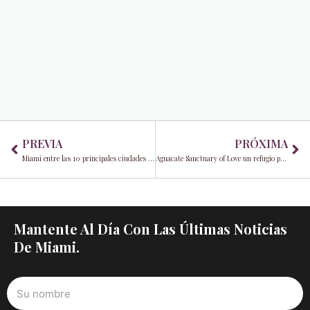
Prev
Ne
PREVIA
PRÓXIMA
Miami entre las 10 principales ciudades de Estados Unidos
Aguacate Sanctuary of Love un refugio para todos
Mantente Al Día Con Las Últimas Noticias
De Miami.