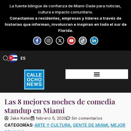
Skip
La fuente bilingüe de confianza de Miami-Dade para noticias,
to
cultura e impacto comunitario.
content
Conectamos a residentes, empresas y líderes a través de
historias que informan, involucran e inspiran en todo el sur de
Florida.
F
I
X
Y
T
L
a
n
-
o
i
i
c
s
t
u
k
n
e
t
w
t
t
k
b
a
i
u
o
e
ES
EN
o
g
t
b
k
d
o
r
t
e
i
k
a
e
n
-
m
r
-
f
i
n
Las 8 mejores noches de comedia
standup en Miami
Jake Katel
febrero 5, 2020
Sin comentarios
CATEGORÍAS:
ARTE Y CULTURA
,
GENTE DE MIAMI
,
MEJOR