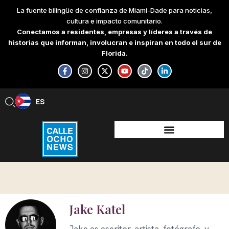
Skip
La fuente bilingüe de confianza de Miami-Dade para noticias,
to
cultura e impacto comunitario.
content
Conectamos a residentes, empresas y líderes a través de
historias que informan, involucran e inspiran en todo el sur de
Florida.
F
I
X
Y
T
L
a
n
-
o
i
i
c
s
t
u
k
n
e
t
w
t
t
k
b
a
i
u
o
e
ES
EN
o
g
t
b
k
d
o
r
t
e
i
k
a
e
n
-
m
r
-
f
i
n
Jake Katel