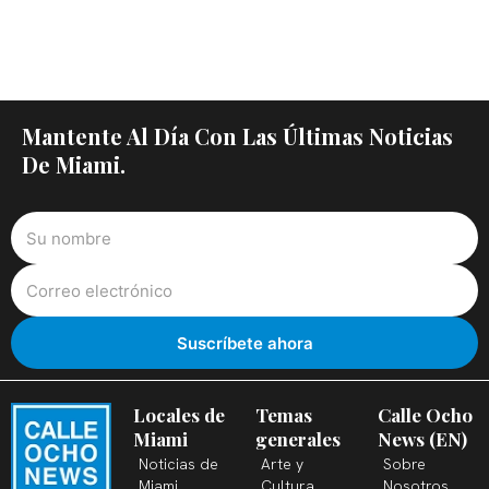
Mantente Al Día Con Las Últimas Noticias
De Miami.
Locales de
Temas
Calle Ocho
Miami
generales
News (EN)
Noticias de
Arte y
Sobre
Miami
Cultura
Nosotros