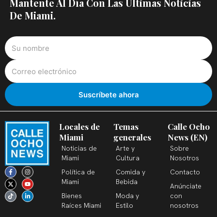
Mantente Al Día Con Las Últimas Noticias
De Miami.
Locales de
Temas
Calle Ocho
Miami
generales
News (EN)
Noticias de
Arte y
Sobre
Miami
Cultura
Nosotros
F
X
T
I
Y
L
Política de
Comida y
Contacto
a
-
i
n
o
i
c
t
k
s
u
n
Miami
Bebida
Anúnciate
e
w
t
t
t
k
b
i
o
a
u
e
Bienes
Moda y
con
o
t
k
g
b
d
o
t
r
e
i
Raíces Miami
Estilo
nosotros
k
e
a
n
-
r
m
-