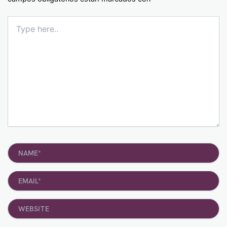
Type
here..
Name*
Email*
Website