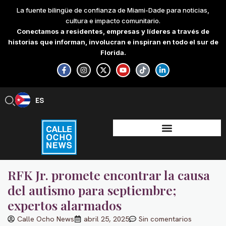
Skip
La fuente bilingüe de confianza de Miami-Dade para noticias,
to
cultura e impacto comunitario.
content
Conectamos a residentes, empresas y líderes a través de
historias que informan, involucran e inspiran en todo el sur de
Florida.
F
I
X
Y
T
L
a
n
-
o
i
i
c
s
t
u
k
n
e
t
w
t
t
k
b
a
i
u
o
e
ES
EN
o
g
t
b
k
d
o
r
t
e
i
k
a
e
n
-
m
r
-
f
i
n
RFK Jr. promete encontrar la causa
del autismo para septiembre;
expertos alarmados
Calle Ocho News
abril 25, 2025
Sin comentarios