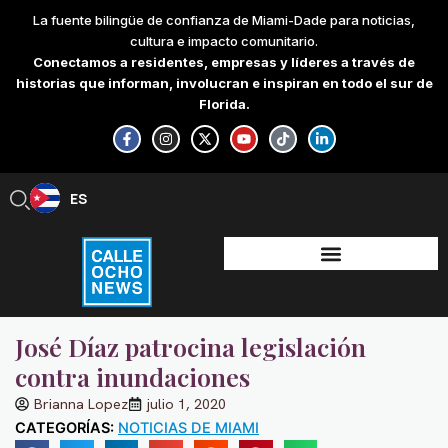
Skip
La fuente bilingüe de confianza de Miami-Dade para noticias,
to
cultura e impacto comunitario.
content
Conectamos a residentes, empresas y líderes a través de
historias que informan, involucran e inspiran en todo el sur de
Florida.
F
I
X
Y
T
L
a
n
-
o
i
i
c
s
t
u
k
n
e
t
w
t
t
k
b
a
i
u
o
e
ES
EN
o
g
t
b
k
d
o
r
t
e
i
k
a
e
n
-
m
r
-
f
i
n
José Díaz patrocina legislación
contra inundaciones
Brianna Lopez
julio 1, 2020
CATEGORÍAS:
NOTICIAS DE MIAMI