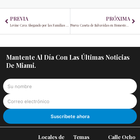
Prev
Ne
PREVIA
PRÓXIMA
Levine Cava Abogando por las Familias Locales y las Pequeñas Empresas
Nueva Caseta de Salvavidas en Homestead Bayfront
Mantente Al Día Con Las Últimas Noticias
De Miami.
Locales de
Temas
Calle Ocho