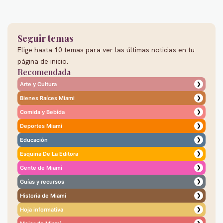
Seguir temas
Elige hasta 10 temas para ver las últimas noticias en tu
página de inicio.
Recomendada
Arte y Cultura
❯
Bienes Raíces Miami
❯
Comida y Bebida
❯
Deportes Miami
❯
Educación
❯
Esquina De La Editora
❯
Gente de Miami
❯
Guías y recursos
❯
Historia de Miami
❯
Hoja informativa
❯
❯