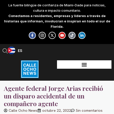
Skip
La fuente bilingüe de confianza de Miami-Dade para noticias,
to
cultura e impacto comunitario.
content
Conectamos a residentes, empresas y líderes a través de
historias que informan, involucran e inspiran en todo el sur de
Florida.
F
I
X
Y
T
L
a
n
-
o
i
i
c
s
t
u
k
n
e
t
w
t
t
k
b
a
i
u
o
e
ES
EN
o
g
t
b
k
d
o
r
t
e
i
k
a
e
n
-
m
r
-
f
i
n
Agente federal Jorge Arias recibió
un disparo accidental de un
compañero agente
Calle Ocho News
octubre 22, 2022
Sin comentarios