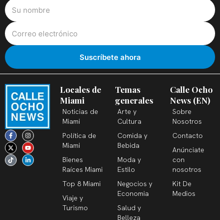
Locales de
Temas
Calle Ocho
Miami
generales
News (EN)
Noticias de
Arte y
Sobre
Miami
Cultura
Nosotros
F
X
T
I
Y
L
Política de
Comida y
Contacto
a
-
i
n
o
i
c
t
k
s
u
n
Miami
Bebida
Anúnciate
e
w
t
t
t
k
b
i
o
a
u
e
Bienes
Moda y
con
o
t
k
g
b
d
o
t
r
e
i
Raíces Miami
Estilo
nosotros
k
e
a
n
-
r
m
-
Top 8 Miami
Negocios y
Kit De
f
i
n
Economia
Medios
Viaje y
Turismo
Salud y
Belleza