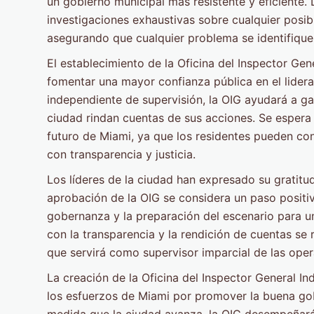
un gobierno municipal más resistente y eficiente. 
investigaciones exhaustivas sobre cualquier posible
asegurando que cualquier problema se identifique
El establecimiento de la Oficina del Inspector Ge
fomentar una mayor confianza pública en el lider
independiente de supervisión, la OIG ayudará a ga
ciudad rindan cuentas de sus acciones. Se espera
futuro de Miami, ya que los residentes pueden co
con transparencia y justicia.
Los líderes de la ciudad han expresado su gratitud 
aprobación de la OIG se considera un paso positiv
gobernanza y la preparación del escenario para u
con la transparencia y la rendición de cuentas se 
que servirá como supervisor imparcial de las oper
La creación de la Oficina del Inspector General I
los esfuerzos de Miami por promover la buena gob
medida que la ciudad avanza, la OIG desempeñará 