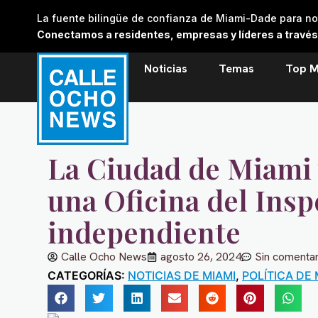
Skip
La fuente bilingüe de confianza de Miami-Dade para noti
to
Conectamos a residentes, empresas y líderes a través de
content
Noticias
Temas
Top M
La Ciudad de Miami 
una Oficina del Ins
independiente
Calle Ocho News
agosto 26, 2024
Sin comentar
CATEGORÍAS:
NOTICIAS DE MIAMI
,
POLÍTICA DE 