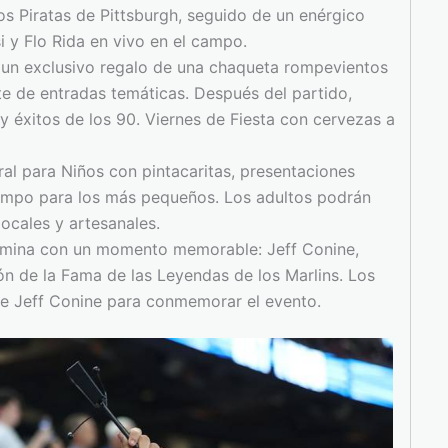
os Piratas de Pittsburgh, seguido de un enérgico
i y Flo Rida en vivo en el campo.
 un exclusivo regalo de una chaqueta rompevientos
e de entradas temáticas. Después del partido,
 y éxitos de los 90. Viernes de Fiesta con cervezas a
al para Niños con pintacaritas, presentaciones
ampo para los más pequeños. Los adultos podrán
locales y artesanales.
lmina con un momento memorable: Jeff Conine,
lón de la Fama de las Leyendas de los Marlins. Los
de Jeff Conine para conmemorar el evento.