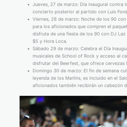
Jueves, 27 de marzo: Día inaugural contra l
concierto posterior al partido con Luis Fons
Viernes, 28 de marzo: Noche de los 90 con
para los aficionados que compren el paquet
disfruta de una fiesta de los 90 con DJ Laz
$5 y Hora Loca.
Sábado 29 de marzo: Celebra el Día Inaugur
musicales de School of Rock y acceso al c
disfrutar del Beerfest, que ofrece cervezas 
Domingo 30 de marzo: El fin de semana cu
leyenda de los Marlins, es incluido en el Sa
aficionados también recibirán un cabezón 