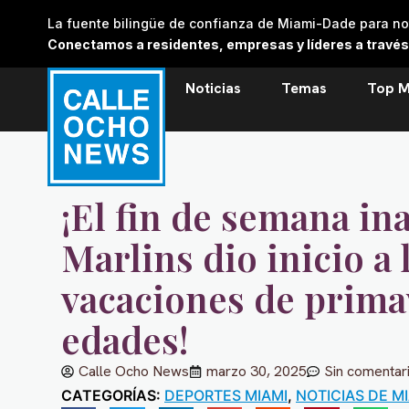
Skip
La fuente bilingüe de confianza de Miami-Dade para noti
to
Conectamos a residentes, empresas y líderes a través de
content
Noticias
Temas
Top M
¡El fin de semana in
Marlins dio inicio a 
vacaciones de primav
edades!
Calle Ocho News
marzo 30, 2025
Sin comentar
CATEGORÍAS:
DEPORTES MIAMI
,
NOTICIAS DE M