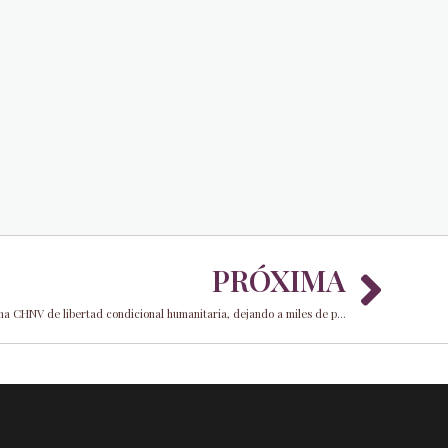
Nex
PRÓXIMA
La administración Trump pone fin al programa CHNV de libertad condicional humanitaria, dejando a miles de personas en el limbo