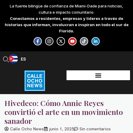
Skip
La fuente bilingüe de confianza de Miami-Dade para noticias,
to
cultura e impacto comunitario.
content
Conectamos a residentes, empresas y líderes a través de
historias que informan, involucran e inspiran en todo el sur de
Florida.
F
I
X
Y
T
L
a
n
-
o
i
i
c
s
t
u
k
n
e
t
w
t
t
k
b
a
i
u
o
e
ES
EN
o
g
t
b
k
d
o
r
t
e
i
k
a
e
n
-
m
r
-
f
i
n
Hivedeco: Cómo Annie Reyes
convirtió el arte en un movimiento
sanador
Calle Ocho News
junio 1, 2025
Sin comentarios