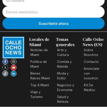
Locales de
Temas
Calle Ocho
Miami
generales
News (EN)
Noticias de
Arte y
Sobre
Miami
Cultura
Nosotros
F
X
T
I
Y
L
Política de
Comida y
Contacto
a
-
i
n
o
i
c
t
k
s
u
n
Miami
Bebida
Anúnciate
e
w
t
t
t
k
b
i
o
a
u
e
Bienes
Moda y
con
o
t
k
g
b
d
o
t
r
e
i
Raíces Miami
Estilo
nosotros
k
e
a
n
-
r
m
-
Top 8 Miami
Negocios y
Kit De
f
i
n
Economia
Medios
Viaje y
Turismo
Salud y
Belleza