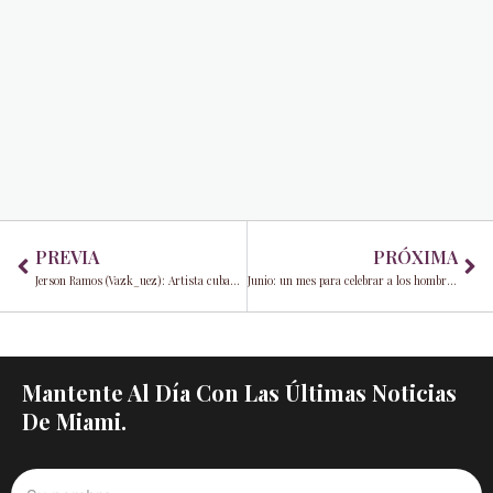
Prev
Ne
PREVIA
PRÓXIMA
Jerson Ramos (Vazk_uez): Artista cubano-estadounidense que conecta culturas a través de una expresión vibrante
Junio: un mes para celebrar a los hombres que nos moldean, incluidos nosotros mismos
Mantente Al Día Con Las Últimas Noticias
De Miami.