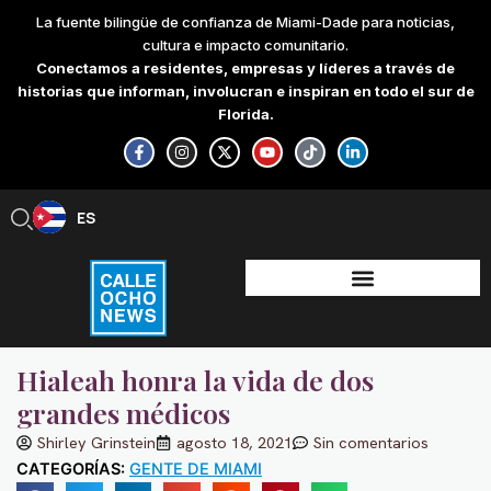
Skip
La fuente bilingüe de confianza de Miami-Dade para noticias,
to
cultura e impacto comunitario.
content
Conectamos a residentes, empresas y líderes a través de
historias que informan, involucran e inspiran en todo el sur de
Florida.
F
I
X
Y
T
L
a
n
-
o
i
i
c
s
t
u
k
n
e
t
w
t
t
k
b
a
i
u
o
e
ES
EN
o
g
t
b
k
d
o
r
t
e
i
k
a
e
n
-
m
r
-
f
i
n
Hialeah honra la vida de dos
grandes médicos
Shirley Grinstein
agosto 18, 2021
Sin comentarios
CATEGORÍAS:
GENTE DE MIAMI