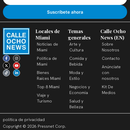
Locales de
Temas
Calle Ocho
Miami
generales
News (EN)
Noticias de
Arte y
Sobre
Miami
Cultura
Nosotros
F
X
T
I
Y
L
Política de
Comida y
Contacto
a
-
i
n
o
i
c
t
k
s
u
n
Miami
Bebida
Anúnciate
e
w
t
t
t
k
b
i
o
a
u
e
Bienes
Moda y
con
o
t
k
g
b
d
o
t
r
e
i
Raíces Miami
Estilo
nosotros
k
e
a
n
-
r
m
-
Top 8 Miami
Negocios y
Kit De
f
i
n
Economia
Medios
Viaje y
Turismo
Salud y
Belleza
política de privacidad
Copyright © 2026 Pressnet Corp.