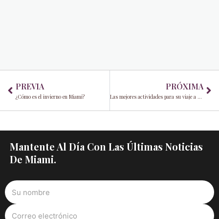
Prev
Ne
PREVIA
PRÓXIMA
¿Cómo es el invierno en Miami?
Las mejores actividades para su viaje a Miami
Mantente Al Día Con Las Últimas Noticias
De Miami.