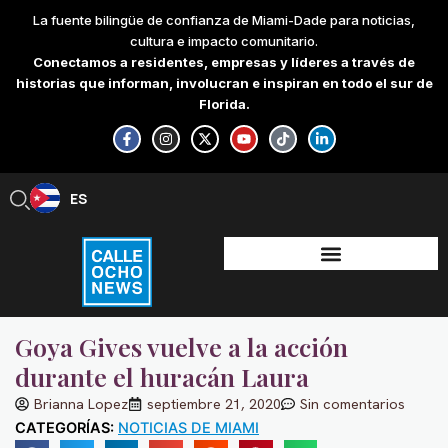
Skip
La fuente bilingüe de confianza de Miami-Dade para noticias,
to
cultura e impacto comunitario.
content
Conectamos a residentes, empresas y líderes a través de
historias que informan, involucran e inspiran en todo el sur de
Florida.
F
I
X
Y
T
L
a
n
-
o
i
i
c
s
t
u
k
n
e
t
w
t
t
k
b
a
i
u
o
e
ES
EN
o
g
t
b
k
d
o
r
t
e
i
k
a
e
n
-
m
r
-
f
i
n
Goya Gives vuelve a la acción
durante el huracán Laura
Brianna Lopez
septiembre 21, 2020
Sin comentarios
CATEGORÍAS:
NOTICIAS DE MIAMI