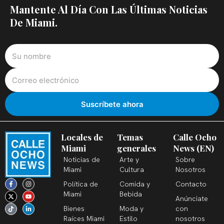
Mantente Al Día Con Las Últimas Noticias
De Miami.
Locales de
Temas
Calle Ocho
Miami
generales
News (EN)
Noticias de
Arte y
Sobre
Miami
Cultura
Nosotros
F
X
T
I
Y
L
Política de
Comida y
Contacto
a
-
i
n
o
i
c
t
k
s
u
n
Miami
Bebida
Anúnciate
e
w
t
t
t
k
b
i
o
a
u
e
Bienes
Moda y
con
o
t
k
g
b
d
o
t
r
e
i
Raíces Miami
Estilo
nosotros
k
e
a
n