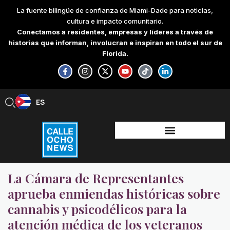
Skip
La fuente bilingüe de confianza de Miami-Dade para noticias,
to
cultura e impacto comunitario.
content
Conectamos a residentes, empresas y líderes a través de
historias que informan, involucran e inspiran en todo el sur de
Florida.
F
I
X
Y
T
L
a
n
-
o
i
i
c
s
t
u
k
n
e
t
w
t
t
k
b
a
i
u
o
e
ES
EN
o
g
t
b
k
d
o
r
t
e
i
k
a
e
n
-
m
r
-
f
i
n
La Cámara de Representantes
aprueba enmiendas históricas sobre
cannabis y psicodélicos para la
atención médica de los veteranos