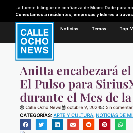
Skip
La fuente bilingüe de confianza de Miami-Dade para noti
to
Conectamos a residentes, empresas y líderes a través de
content
Noticias
Temas
Top M
Anitta encabezará el
El Pulso para Siriu
durante el Mes de l
Calle Ocho News
octubre 9, 2024
Sin comentar
CATEGORÍAS:
ARTE Y CULTURA
,
NOTICIAS DE M