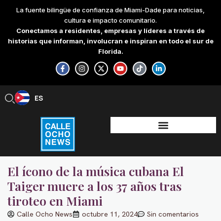
Skip
La fuente bilingüe de confianza de Miami-Dade para noticias,
to
cultura e impacto comunitario.
content
Conectamos a residentes, empresas y líderes a través de
historias que informan, involucran e inspiran en todo el sur de
Florida.
F
I
X
Y
T
L
a
n
-
o
i
i
c
s
t
u
k
n
e
t
w
t
t
k
b
a
i
u
o
e
ES
EN
o
g
t
b
k
d
o
r
t
e
i
k
a
e
n
-
m
r
-
f
i
n
El ícono de la música cubana El
Taiger muere a los 37 años tras
tiroteo en Miami
Calle Ocho News
octubre 11, 2024
Sin comentarios