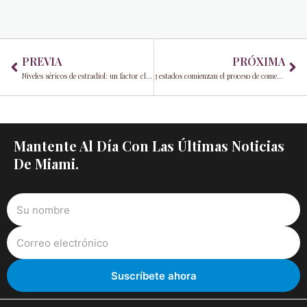
Prev
Ne
PREVIA
PRÓXIMA
Niveles séricos de estradiol: un factor clave en la función cognitiva en mujeres mayores
3 estados comienzan el proceso de comentarios públicos sobre la marihuana medicinal para la dificultad del orgasmo femenino
Mantente Al Día Con Las Últimas Noticias
De Miami.