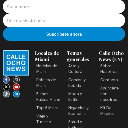
Locales de
Temas
Calle Ocho
Miami
generales
News (EN)
Noticias de
Arte y
Sobre
Miami
Cultura
Nosotros
F
X
T
I
Y
L
Política de
Comida y
Contacto
a
-
i
n
o
i
c
t
k
s
u
n
Miami
Bebida
Anúnciate
e
w
t
t
t
k
b
i
o
a
u
e
Bienes
Moda y
con
o
t
k
g
b
d
o
t
r
e
i
Raíces Miami
Estilo
nosotros
k
e
a
n
-
r
m
-
Top 8 Miami
Negocios y
Kit De
f
i
n
Economia
Medios
Viaje y
Turismo
Salud y
Belleza