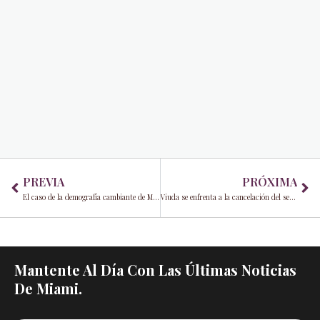
Prev
Ne
PREVIA
PRÓXIMA
El caso de la demografía cambiante de Miami-Dade: Explorando los factores detrás los cambios en población
Viuda se enfrenta a la cancelación del seguro a pesar de los esfuerzos de reemplazo del techo
Mantente Al Día Con Las Últimas Noticias
De Miami.