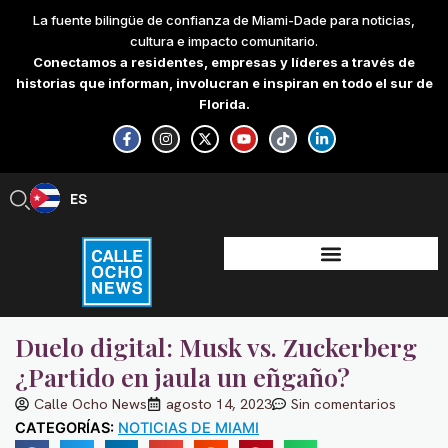
Skip
La fuente bilingüe de confianza de Miami-Dade para noticias,
to
cultura e impacto comunitario.
content
Conectamos a residentes, empresas y líderes a través de
historias que informan, involucran e inspiran en todo el sur de
Florida.
F
I
X
Y
T
L
a
n
-
o
i
i
c
s
t
u
k
n
e
t
w
t
t
k
b
a
i
u
o
e
ES
EN
o
g
t
b
k
d
o
r
t
e
i
k
a
e
n
-
m
r
-
f
i
n
Duelo digital: Musk vs. Zuckerberg
¿Partido en jaula un eñgaño?
Calle Ocho News
agosto 14, 2023
Sin comentarios
CATEGORÍAS:
NOTICIAS DE MIAMI